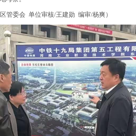
区管委会 单位审核/王建勋 编审/杨爽）