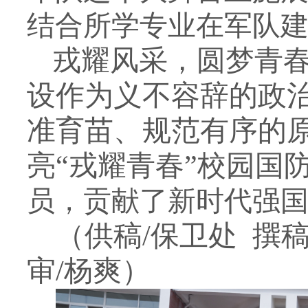
结合所学专业在军队
戎耀风采，圆梦青
设作为义不容辞的政
准育苗、规范有序的
亮
“戎耀青春”校园国
员，贡献了新时代强
（供稿
/保卫处 撰
审/
杨爽
）